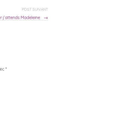
POST SUIVANT
ir j’attends Madeleine
→
vec
*