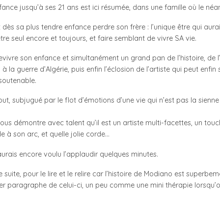
nfance jusqu’à ses 21 ans est ici résumée, dans une famille où le néant
dès sa plus tendre enfance perdre son frère : l’unique être qui aurait
tre seul encore et toujours, et faire semblant de vivre SA vie.
evivre son enfance et simultanément un grand pan de l’histoire, de l
a guerre d’Algérie, puis enfin l’éclosion de l’artiste qui peut enfin s
nsoutenable.
out, subjugué par le flot d’émotions d’une vie qui n’est pas la sienne
s démontre avec talent qu’il est un artiste multi-facettes, un touc
e à son arc, et quelle jolie corde…
aurais encore voulu l’applaudir quelques minutes.
e suite, pour le lire et le relire car l’histoire de Modiano est superbeme
er paragraphe de celui-ci, un peu comme une mini thérapie lorsqu’