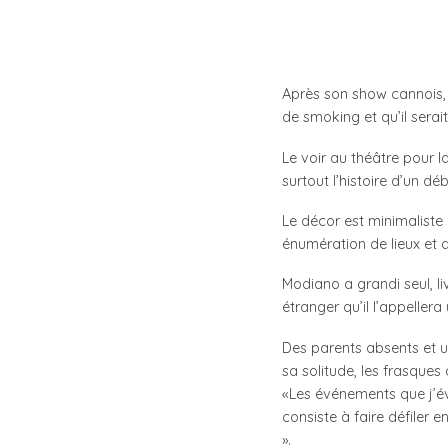
Après son show cannois, 
de smoking et qu’il serai
Le voir au théâtre pour la
surtout l’histoire d’un d
Le décor est minimaliste
énumération de lieux et de
Modiano a grandi seul, li
étranger qu’il l’appellera
Des parents absents et un
sa solitude, les frasques
«Les événements que j’év
consiste à faire défiler 
».