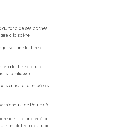
es du fond de ses poches
aire à la scène.
ngeuse : une lecture et
ce la lecture par une
iens familiaux ?
arisiennes et d’un père si
 pensionnats de Patrick à
sparence – ce procédé qui
s sur un plateau de studio