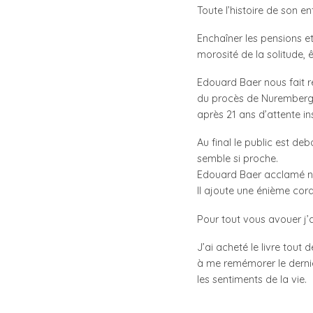
Toute l’histoire de son e
Enchaîner les pensions et 
morosité de la solitude, ê
Edouard Baer nous fait r
du procès de Nuremberg à l
après 21 ans d’attente i
Au final le public est deb
semble si proche.
Edouard Baer acclamé nou
Il ajoute une énième cord
Pour tout vous avouer j’
J’ai acheté le livre tout d
à me remémorer le derni
les sentiments de la vie.