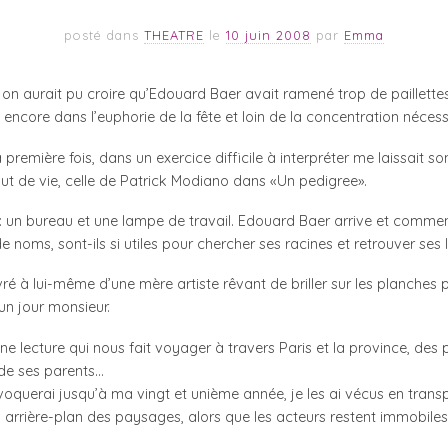
posté dans
THEATRE
le
10 juin 2008
par
Emma
on aurait pu croire qu’Edouard Baer avait ramené trop de paillett
t encore dans l’euphorie de la fête et loin de la concentration nécess
 première fois, dans un exercice difficile à interpréter me laissait so
ébut de vie, celle de Patrick Modiano dans «Un pedigree».
 : un bureau et une lampe de travail. Edouard Baer arrive et commen
 noms, sont-ils si utiles pour chercher ses racines et retrouver ses l
vré à lui-même d’une mère artiste rêvant de briller sur les planches p
 un jour monsieur.
e lecture qui nous fait voyager à travers Paris et la province, des
 de ses parents…
oquerai jusqu’à ma vingt et unième année, je les ai vécus en tran
en arrière-plan des paysages, alors que les acteurs restent immobile