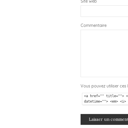
Site web
Commentaire
Vous pouvez utiliser ces 
<a href="" title=""> <
datetime=""> <em> <i> 