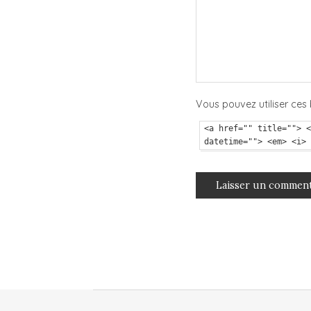
Vous pouvez utiliser ces 
<a href="" title=""> <
datetime=""> <em> <i> 