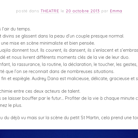
posté dans
THEATRE
le
20 octobre 2013
par
Emma
 l’air du temps.
divins se glissent dans la peau d’un couple presque normal.
 une mise en scène minimaliste et bien pensée.
ila donnent tout. Ils courent, ils dansent, ils s’enlacent et s’embra
dé et nous livrent différents moments clés de la vie de leur duo.
nfant, la rassurance, la routine, la déclaration, le toucher, les gestes
lité que l’on se reconnait dans de nombreuses situations.
 fin et espiègle. Audrey Dana est malicieuse, délicate, gracieuse et si
lchimie entre ces deux acteurs de talent.
s se laisser bouffer par le futur… Profiter de la vie à chaque minut
mez le plus.
ou du déjà vu mais sur la scène du petit St Martin, cela prend une t