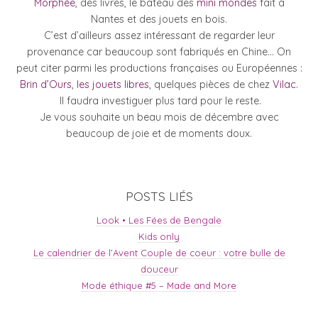
Morphée
, des livres, le bateau des
mini mondes
fait à
Nantes et des jouets en bois.
C’est d’ailleurs assez intéressant de regarder leur
provenance car beaucoup sont fabriqués en Chine… On
peut citer parmi les productions françaises ou Européennes :
Brin d’Ours
,
les jouets libres
, quelques pièces de chez
Vilac
.
Il faudra investiguer plus tard pour le reste.
Je vous souhaite un beau mois de décembre avec
beaucoup de joie et de moments doux.
POSTS LIÉS
Look • Les Fées de Bengale
Kids only
Le calendrier de l’Avent Couple de coeur : votre bulle de
douceur
Mode éthique #5 – Made and More