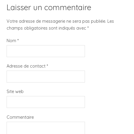
Laisser un commentaire
Votre adresse de messagerie ne sera pas publiée. Les
champs obligatoires sont indiqués avec
*
Nom
*
Adresse de contact
*
Site web
Commentaire