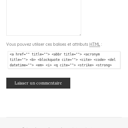
Vous pouvez utiliser ces balises et attributs
HTML
:
<a href="" title=""> <abbr title=""> <acronym
title=""> <b> <blockquote cite=""> <cite> <code> <del
datetime=""> <em> <i> <q cite=""> <strike> <strong>