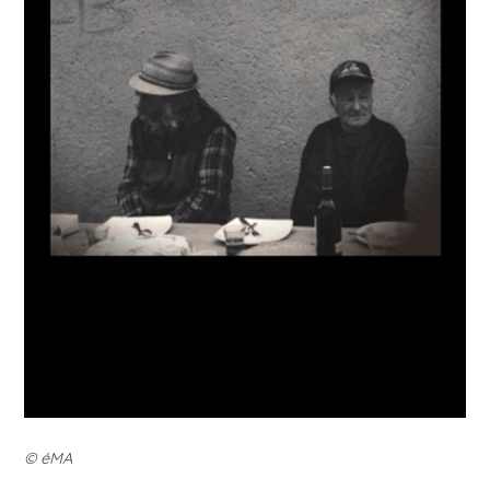
© éMA