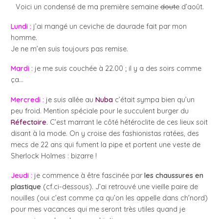
Voici un condensé de ma première semaine
doute
d’août.
Lundi
:
j’ai mangé un ceviche de daurade fait par mon
homme.
Je ne m’en suis toujours pas remise.
Mardi :
je me suis couchée à 22.00 ; il y a des soirs comme
ça…
Mercredi :
je suis allée au
Nuba
c’était sympa bien qu’un
peu froid. Mention spéciale pour le succulent burger du
Réfectoire
.
C’est marrant le côté hétéroclite de ces lieux soit
disant à la mode. On y croise des fashionistas ratées, des
mecs de 22 ans qui fument la pipe et portent une veste de
Sherlock Holmes : bizarre !
Jeudi :
je commence à être fascinée par
les chaussures en
plastique
(cf.ci-dessous). J’ai retrouvé une vieille paire de
nouilles (oui c’est comme ça qu’on les appelle dans ch’nord)
pour mes vacances qui me seront très utiles quand je