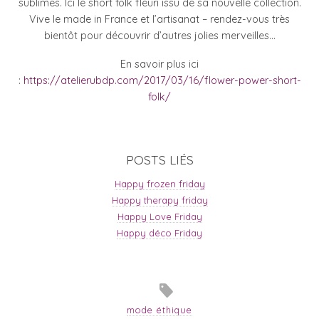
sublimes. Ici le short folk fleuri issu de sa nouvelle collection.
Vive le made in France et l’artisanat – rendez-vous très
bientôt pour découvrir d’autres jolies merveilles…
En savoir plus ici
:
https://atelierubdp.com/2017/03/16/flower-power-short-
folk/
POSTS LIÉS
Happy frozen friday
Happy therapy friday
Happy Love Friday
Happy déco Friday
mode éthique