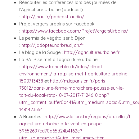
Réécouter les conférences lors des journées de
l’Agriculture Urbaine (podcast)
:
http://jnau.fr/podcast-audio/
Projet vergers urbains sur Facebook
:
https://www.facebook.com/ProjetVergersUrbains/
Le permis de végétaliser à Dijon
:
http://jadopteunarbre.dijon.fr
Le blog de la Sauge :
http://agricultureurbaine.fr
La RATP se met à l’agriculture urbaine
:
https://www.francebleu.fr/infos/climat-
environnement/la-ratp-se-met-l-agriculture-urbaine-
1500713438
et
http://m.leparisien.fr/paris-
75012/paris-une-ferme-maraichere-pousse-sur-le-
toit-du-local-ratp-10-07-2017-7124610.php?
utm_content=buffer0d441&utm_medium=social&utm_sou
1481423554
A Bruxelles :
http://www.lalibre.be/regions/bruxelles/l-
agriculture-urbaine-a-le-vent-en-poupe-
59652697cd70d65d24b4162c?
utm_source=dlvr.it&utm_medium=twitter