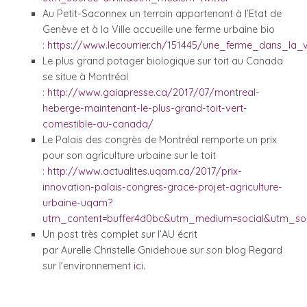
Au Petit-Saconnex un terrain appartenant à l’Etat de
Genève et à la Ville accueille une ferme urbaine bio
:
https://www.lecourrier.ch/151445/une_ferme_dans_la_vi
Le plus grand potager biologique sur toit au Canada
se situe à Montréal
:
http://www.gaiapresse.ca/2017/07/montreal-
heberge-maintenant-le-plus-grand-toit-vert-
comestible-au-canada/
Le Palais des congrès de Montréal remporte un prix
pour son agriculture urbaine sur le toit
:
http://www.actualites.uqam.ca/2017/prix-
innovation-palais-congres-grace-projet-agriculture-
urbaine-uqam?
utm_content=buffer4d0bc&utm_medium=social&utm_sou
Un post très complet sur l’AU écrit
par Aurelle Christelle Gnidehoue sur son blog Regard
sur l’environnement
ici
.