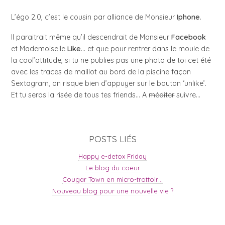
L’égo 2.0, c’est le cousin par alliance de Monsieur
Iphone
.
Il paraitrait même qu’il descendrait de Monsieur
Facebook
et Mademoiselle
Like
… et que pour rentrer dans le moule de
la cool’attitude, si tu ne publies pas une photo de toi cet été
avec les traces de maillot au bord de la piscine façon
Sextagram, on risque bien d’appuyer sur le bouton ‘unlike’.
Et tu seras la risée de tous tes friends… A
méditer
suivre…
POSTS LIÉS
Happy e-detox Friday
Le blog du coeur
Cougar Town en micro-trottoir…
Nouveau blog pour une nouvelle vie ?