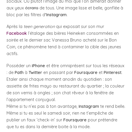
sociaux. Ou plutôt l’image du moi que l’on aimerait donner
aux yeux
écrans
de tous. Une image lisse et belle, gonflée à
bloc par les filtres d
’Instagram
.
Après la
teen generation
qui exposait sur son mur
Facebook
l’étalage des bières Heineken consommées en
soirée et le dernier sac Vanessa Bruno acheté sur le Bon
Coin, ce phénomène tend à contaminer la cible des jeunes
actifs.
Posséder un
iPhone
et être omniprésent sur tous les réseaux
: de
Path
à
Twitter
en passant par
Foursquare
et
Pinterest
.
Etaler ainsi chaque moment anodin du quotidien : son
assiette de frites mayo au restaurant du quartier ; la couleur
de son vernis à ongles ; son chat rêveur à la fenêtre de
l’appartement conjugual.
Même si tu n’es pas à ton avantage,
Instagram
te rend belle.
Même si tu es seul le samedi soir, rien ne t’empêche de
publier un faux ‘check-in’ sur
Foursquare
pour prétendre
que tu es dans la dernière boite à la mode.