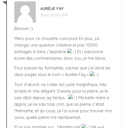
AURÉLIE FAY
9 juin 2013 à 9:31
Bonsoir:-)
Merci pour ce chouette concours! En plus, ça
change, une question créative et pas 10000
partages à faire, j’apprécie
Et j’adoooore
écrire des commentaires, donc zou, je me lance.
Pour passer les formalités, sachez que j’ai aimé les
deux pages sous le nom « Aurélie Fay »
Tout d’abord, ce collier est juste magnifique, très
simple et très élégant. Ensuite, pour la pierre, je le
sais déjà depuis qq temps…
Ma belle-mère a
appris, je ne sais trop cmt, que sa pierre, c’était
l’hématite, et du coup, je l’ai suivie pour trouver moi
aussi, quelle pierre me représentait.
Et je suis tombée sur… l’Améthyste!
Hé wai,