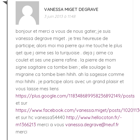
VANESSA MIGET DEGRAVE
3 juin 2013 à 11:48
bonjour et merci a vous de nous gater; je suis
vanessa degrave miget . je tres heureuse de
participe; alors moi ma pierre qui me touche le plus
qet que j aime ses la turquoise . deja j aime ca
coulet et ses une pierre rafine . la pierre de mom
signe sagitaire ca tombe bien ; elle soulage la
migraine ca tombe bien hihih. ah la sagesse comme
moi hihihi . je participe alors avec un grand plaisir et
vous laisse mes liens
https://plus.google.com/118348689958236892149/posts
et sur
https://www.facebook.com/vanessa.miget/posts/102011
et sur hc vanessa54440
http://www.hellocoton.fr/-
m1366213
merci a vous
vanessa.degrave@neuf.fr
merci