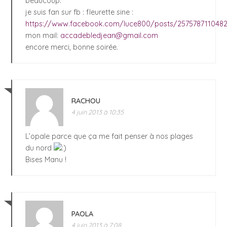
beaucoup.
je suis fan sur fb : fleurette sine :
https://www.facebook.com/luce800/posts/257578711048
mon mail:
accadebledjean@gmail.com
encore merci, bonne soirée.
RACHOU
4 juin 2013 à 10:35
L’opale parce que ça me fait penser à nos plages
du nord
Bises Manu !
PAOLA
4 juin 2013 à 7:08