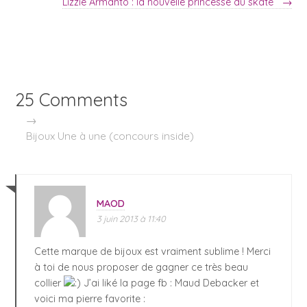
Lizzie Armanto : la nouvelle princesse du skate
→
25 Comments
→
Bijoux Une à une (concours inside)
MAOD
3 juin 2013 à 11:40
Cette marque de bijoux est vraiment sublime ! Merci
à toi de nous proposer de gagner ce très beau
collier
J’ai liké la page fb : Maud Debacker et
voici ma pierre favorite :