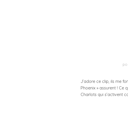
po
J’adore ce clip, ils me f
Phoenix » assurent ! Ce q
Charlots qui s’activent 