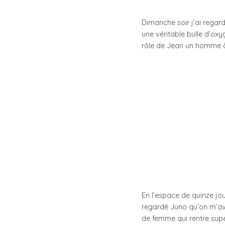
Dimanche soir j’ai rega
une véritable bulle d’o
rôle de Jean un homme à t
En l’espace de quinze jo
regardé Juno qu’on m’ava
de femme qui rentre sup