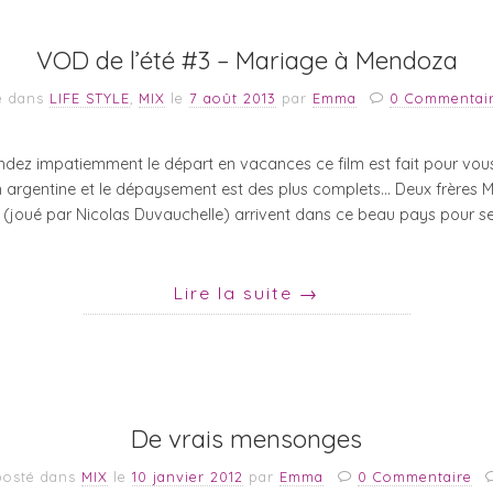
VOD de l’été #3 – Mariage à Mendoza
é dans
LIFE STYLE
,
MIX
le
7 août 2013
par
Emma
0 Commentai
dez impatiemment le départ en vacances ce film est fait pour vou
en argentine et le dépaysement est des plus complets… Deux frères
 (joué par Nicolas Duvauchelle) arrivent dans ce beau pays pour s
Lire la suite
→
De vrais mensonges
posté dans
MIX
le
10 janvier 2012
par
Emma
0 Commentaire