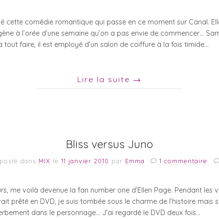
rdé cette comédie romantique qui passe en ce moment sur Canal. El
xygène à l’orée d’une semaine qu’on a pas envie de commencer… Sa
out faire, il est employé d’un salon de coiffure à la fois timide…
Lire la suite
→
Bliss versus Juno
posté dans
MIX
le
11 janvier 2010
par
Emma
1 commentaire
urs, me voilà devenue la fan number one d’Ellen Page. Pendant les v
it prêté en DVD, je suis tombée sous le charme de l’histoire mais s
erbement dans le personnage… J’ai regardé le DVD deux fois…