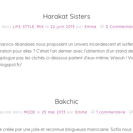
Harakat Sisters
é dans
LIFE STYLE
,
MIX
le
22 juin 2013
par
Emma
0 Commentai
roco-libanaises nous proposent un univers incandescent et surfen
ation pour elles ? C’était l’an dernier avec l’obtention d’un stand de
’épilogue pas les clichés ci-dessous parlent d’eux-même. Waouh ! Vi
blogspot.fr/
Bakchic
posté dans
MODE
le
25 mai 2013
par
Emma
1 commentaire
e créée par une jolie et reconnue blogueuse marocaine. Sofia nous