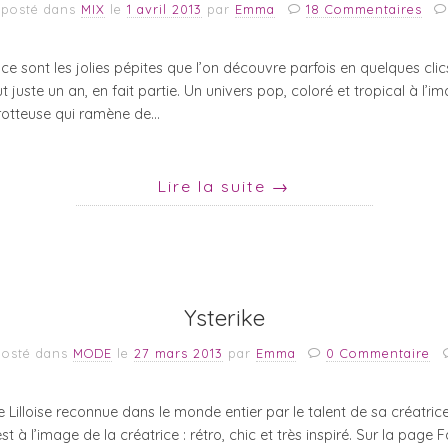
posté dans
MIX
le
1 avril 2013
par
Emma
18 Commentaires
e ce sont les jolies pépites que l’on découvre parfois en quelques cl
ut juste un an, en fait partie. Un univers pop, coloré et tropical à l’
trotteuse qui ramène de…
Lire la suite
→
Ysterike
posté dans
MODE
le
27 mars 2013
par
Emma
0 Commentaire
 Lilloise reconnue dans le monde entier par le talent de sa créatri
 à l’image de la créatrice : rétro, chic et très inspiré. Sur la pag