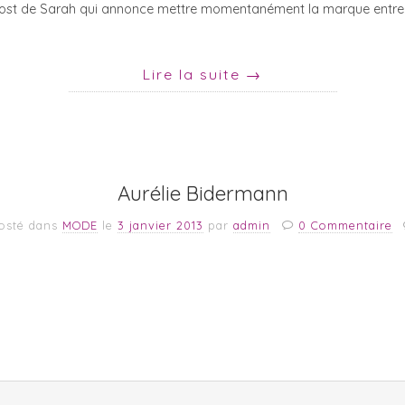
 post de Sarah qui annonce mettre momentanément la marque entr
Lire la suite
→
Aurélie Bidermann
osté dans
MODE
le
3 janvier 2013
par
admin
0 Commentaire