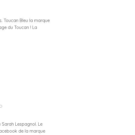
ics. Toucan Bleu la marque
image du Toucan ! La
ce Sarah Lespagnol. Le
e Facebook de la marque