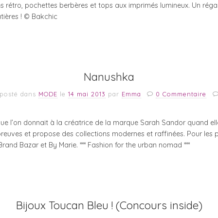
bes rétro, pochettes berbères et tops aux imprimés lumineux. Un régal
tières ! © Bakchic
Nanushka
posté dans
MODE
le
14 mai 2013
par
Emma
0 Commentaire
que l’on donnait à la créatrice de la marque Sarah Sandor quand elle 
 preuves et propose des collections modernes et raffinées. Pour les 
rand Bazar et By Marie. *** Fashion for the urban nomad ***
Bijoux Toucan Bleu ! (Concours inside)