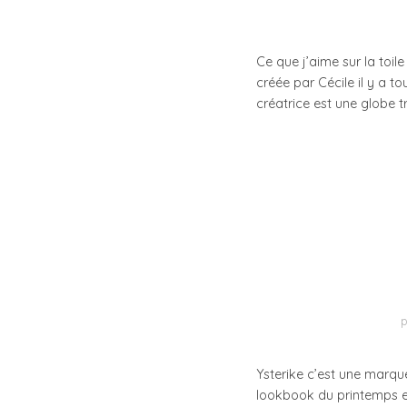
Ce que j’aime sur la toil
créée par Cécile il y a to
créatrice est une globe 
Ysterike c’est une marque
lookbook du printemps est