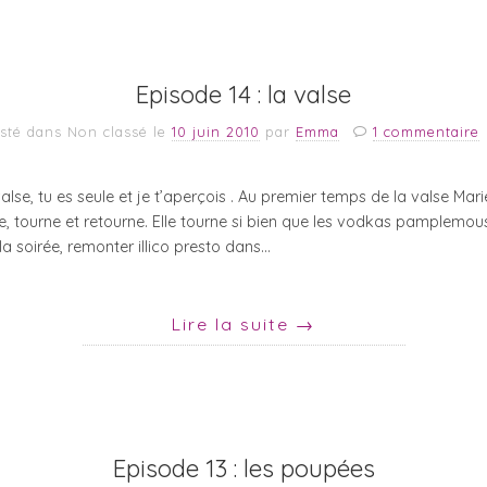
Episode 14 : la valse
sté dans Non classé
le
10 juin 2010
par
Emma
1 commentaire
lse, tu es seule et je t’aperçois . Au premier temps de la valse Mari
e, tourne et retourne. Elle tourne si bien que les vodkas pamplemous
r la soirée, remonter illico presto dans…
Lire la suite
→
Episode 13 : les poupées