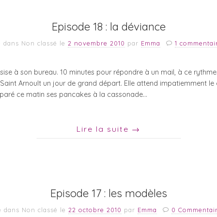
Episode 18 : la déviance
é dans Non classé
le
2 novembre 2010
par
Emma
1 commentai
ssise à son bureau. 10 minutes pour répondre à un mail, à ce rythme
aint Arnoult un jour de grand départ. Elle attend impatiemment le
réparé ce matin ses pancakes à la cassonade…
Lire la suite
→
Episode 17 : les modèles
é dans Non classé
le
22 octobre 2010
par
Emma
0 Commentai