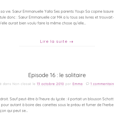
 sa vie. Sœur Emmanuelle Yalla Ses parents Youpi Sa copine Isaure
tule donc : Sœur Emmanuelle car MA a lu tous ses livres et trouvait
u’elle aurait bien voulu faire la même chose qu’elle…
Lire la suite
→
Episode 16 : le solitaire
é dans Non classé
le
13 octobre 2010
par
Emma
1 commentair
droit. Sauf peut-être à l’heure du lycée : il portait un blouson Sc
as pour autant à boire des canettes sous le préau et fumer de l’herbe
rçon qui peut se…