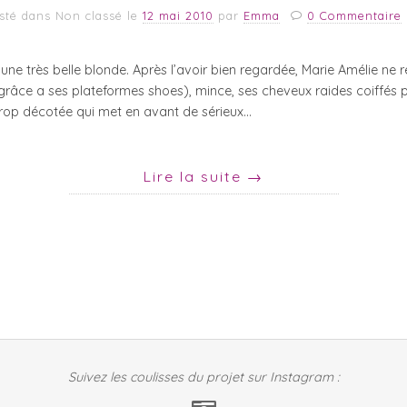
sté dans Non classé
le
12 mai 2010
par
Emma
0 Commentaire
 une très belle blonde. Après l’avoir bien regardée, Marie Amélie ne
(grâce a ses plateformes shoes), mince, ses cheveux raides coiffés p
trop décotée qui met en avant de sérieux…
Lire la suite
→
Suivez les coulisses du projet sur Instagram :