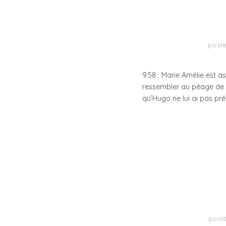
post
9.58 . Marie Amélie est a
ressembler au péage de S
qu’Hugo ne lui ai pas p
post