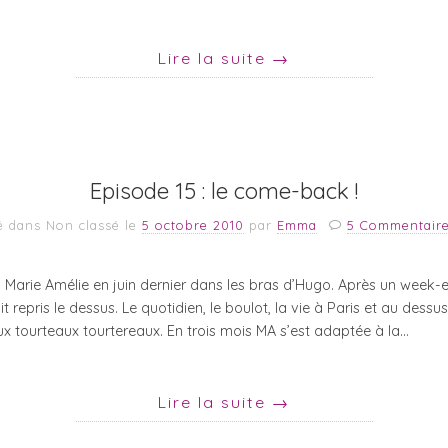
Lire la suite
→
Episode 15 : le come-back !
é dans Non classé
le
5 octobre 2010
par
Emma
5 Commentair
arie Amélie en juin dernier dans les bras d’Hugo. Après un week-
t repris le dessus. Le quotidien, le boulot, la vie à Paris et au dess
ux tourteaux tourtereaux. En trois mois MA s’est adaptée à la…
Lire la suite
→